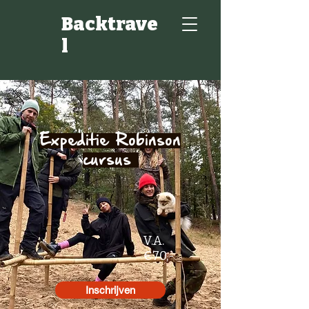
Backtrave
l
Expeditie Robinson
cursus
V.A.
€70,-
Inschrijven