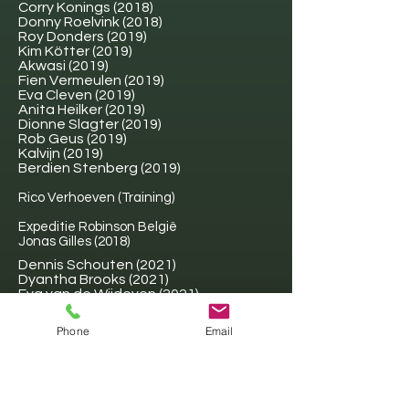
Corry Konings (2018)
Donny Roelvink (2018)
Roy Donders (2019)
Kim Kötter (2019)
Akwasi (2019)
Fien Vermeulen (2019)
Eva Cleven (2019)
Anita Heilker (2019)
Dionne Slagter (2019)
Rob Geus (2019)
Kalvijn (2019)
Berdien Stenberg (2019)
Rico Verhoeven (Training)
Expeditie Robinson België
Jonas Gilles (2018)
Dennis Schouten (2021)
Dyantha Brooks (2021)
Eva van de Wijdeven (2021)
Jasper Demollin (2021)
John de Bever (2021)
Phone
Email
Robbert Rodenburg (2021)
Sandra Ysbrandy (2021)
Sieneke Peeters (2021)
Stefano Keizers (2021)
Sterrin Smalbrugge (2021)