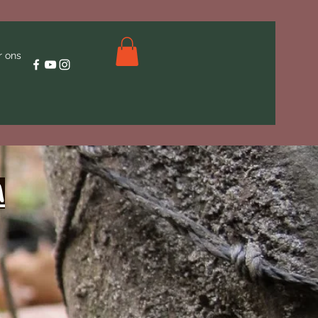
r ons
n