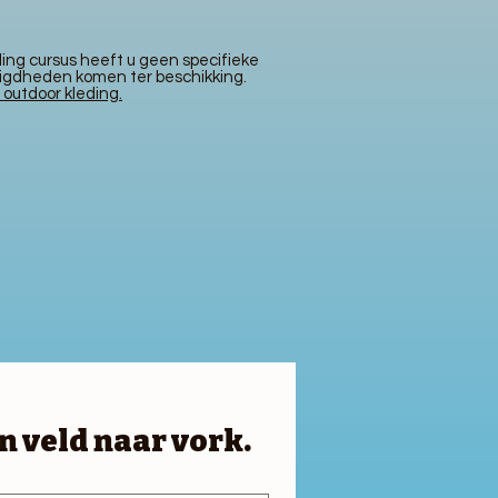
ding
cursus heeft u geen specifieke
odigdheden komen ter beschikking.
 outdoor kleding.
n veld naar vork.