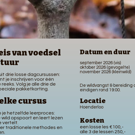
eis van voedsel
Datu
m en duur
atuur
september 2026 (vis)
oktober 2026 (gevogelte)​
november 2026 (kleinwild)​
it drie losse dagcursussen:
unt je inschrijven voor één
reeks. Volg je alle drie de
De wildvangst & bereiding
eciale pakketkorting.
eindigen rond 19:00.
elke cursus
Locatie
Hoenderloo
 je hetzelfde leerproces:
 wild opspoort en leert lezen
Kosten
 vertelt.
een losse les €100,-
eer traditionele methodes en
alle 3 de lessen 250,-
en.