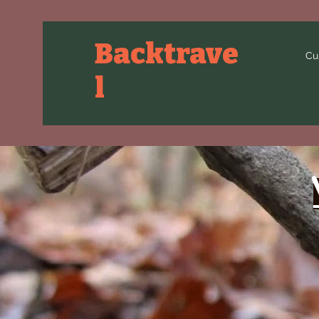
Backtrave
Cu
l