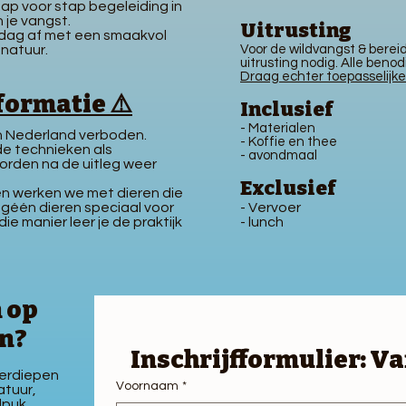
p voor stap begeleiding in
 je vangst.
Uitrusting
e dag af met een smaakvol
 natuur.
Voor de wildvangst & berei
uitrusting nodig. Alle ben
Draag echter toepasselijke
formatie ⚠️
Inclusief
- Materialen
 in Nederland verboden.
- Koffie en thee
 de technieken als
- avondmaal
 worden na de uitleg weer
Exclusief
n werken we met dieren die
n géén dieren speciaal voor
- Vervoer
e manier leer je de praktijk
- lunch
 op
en?
Inschrijfformulier: Va
verdiepen
Voornaam
*
atuur,
dpuk