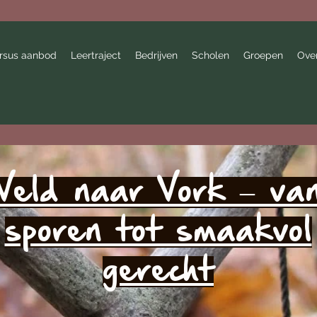
rsus aanbod
Leertraject
Bedrijven
Scholen
Groepen
Ove
Veld naar Vork – va
sporen tot smaakvol
gerecht