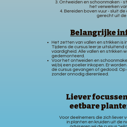
Ontweiden en schoonmaken - sta
het verwerken van
Bereiden boven vuur - sluit d
gerecht uit de
Belangrijke in
Het zetten van vallen en strikken is
Tijdens de cursus leer je uitsluitend
vaardigheid. Alle vallen en strikken
gedemonteerd.
Voor het ontweiden en schoonmake
wij bij een poelier inkopen. Er worde
de cursus gevangen of gedood. Op di
zonder onnodig dierenleed.
Liever focussen
eetbare plant
Voor deelnemers die zich liever 
in planten en kruiden uit de n
adviseren wij de cursus "wil