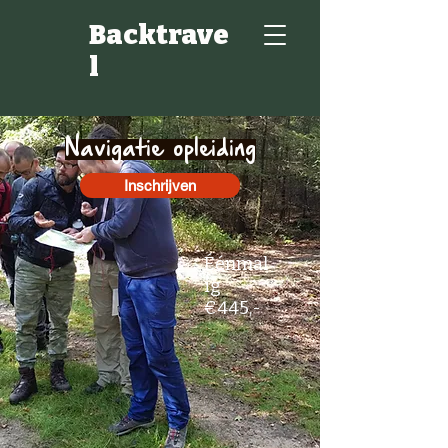
Backtrave
l
Navigatie opleiding
Inschrijven
Éénmal
ig
€445,-