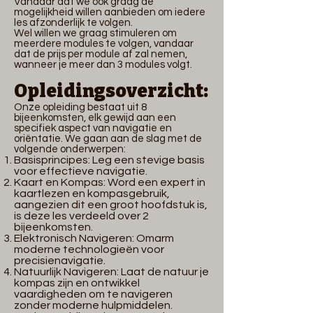
Vandaar dat we ook graag de
mogelijkheid willen aanbieden om iedere
les afzonderlijk te volgen.
Wel willen we graag stimuleren om
meerdere modules te volgen, vandaar
dat de prijs per module af zal nemen,
wanneer je meer dan 3 modules volgt.
Opleidingsoverzicht:
Onze
opleiding bestaat uit 8
bijeenkomsten, elk gewijd aan een
specifiek aspect van navigatie en
oriëntatie. We gaan aan de slag met de
volgende onderwerpen:
Basisprincipes: Leg een stevige basis
voor effectieve navigatie.
Kaart en Kompas: Word een expert in
kaartlezen en kompasgebruik,
aangezien dit een groot hoofdstuk is,
is deze les verdeeld over 2
bijeenkomsten.
Elektronisch Navigeren: Omarm
moderne technologieën voor
precisienavigatie.
Natuurlijk Navigeren: Laat de natuur je
kompas zijn en ontwikkel
vaardigheden om te navigeren
zonder moderne hulpmiddelen.