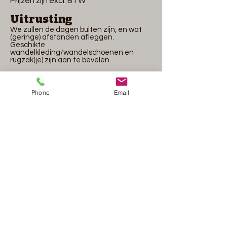
Prijzen zijn excl. BTW
Uitrusting
We zullen de dagen buiten zijn, en wat
(geringe) afstanden afleggen.
Geschikte
wandelkleding/wandelschoenen en
rugzak(je) zijn aan te bevelen.
Inclusief
* Kaart en cursus materialen,
* Plaatkompas,
Phone
Email
* Kaarthoekmeter,
* Zakboekje als naslagwerk.
Exclusief
Lunch, drinken en vervoer
Inschrijven