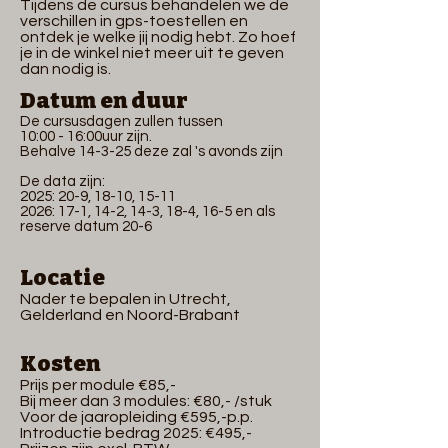
Tijdens de cursus behandelen we de
verschillen in gps-toestellen en
ontdek je welke jij nodig hebt. Zo hoef
je in de winkel niet meer uit te geven
dan nodig is.
Datu
m en duur
De cursusdagen zullen tussen
10:00 - 16:00uur zijn.
Behalve 14-3-25 deze zal 's avonds zijn
De data zijn:
2025: 20-9, 18-10, 15-11
2026: 17-1, 14-2, 14-3, 18-4, 16-5 en als
reserve datum 20-6
Locatie
Nader te bepalen in Utrecht,
Gelderland en Noord-Brabant
Kosten
Prijs per module €85,-
Bij meer dan 3 modules: €80,- /stuk
Voor de jaaropleiding €595,-p.p.
Introductie bedrag 2025: €495,-