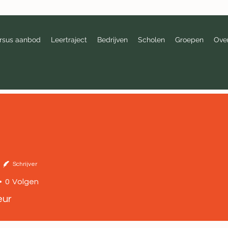
rsus aanbod
Leertraject
Bedrijven
Scholen
Groepen
Ove
Schrijver
0
Volgen
eur