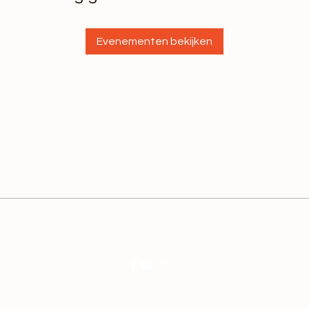
Evenementen bekijken
© 2026 Backtravel. Powered and secured by
Wix