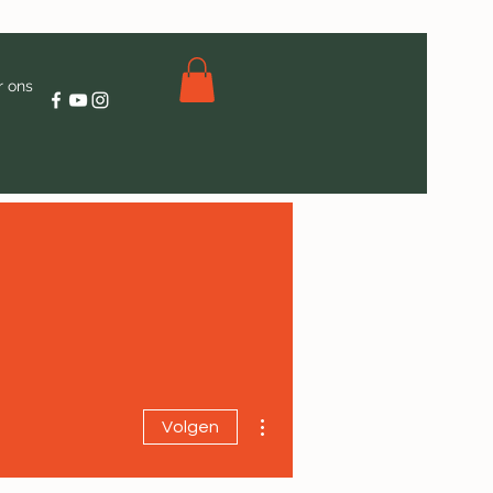
r ons
Meer acties
Volgen