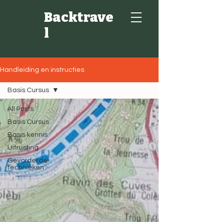
Backtrave
l
Handleiding en instructies
Basis Cursus
All Posts
Basis Cursus
Basis kennis
Uitrusting
Gevorderde
technieken