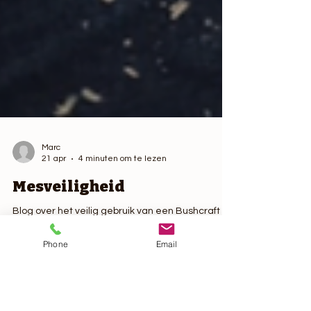
Marc
21 apr
4 minuten om te lezen
Mesveiligheid
Phone
Email
Blog over het veilig gebruik van een Bushcraft
mes. De vaardigheid, selectie van het mes, en
gedragingen met het mes.